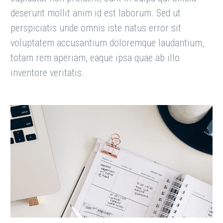
deserunt mollit anim id est laborum. Sed ut
perspiciatis unde omnis iste natus error sit
voluptatem accusantium doloremque laudantium,
totam rem aperiam, eaque ipsa quae ab illo
inventore veritatis.