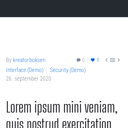



By
kreatorboksen
0
0
Interface (Demo)
Security (Demo)
26. september 2020
Lorem ipsum mini veniam,
quis nostrud exercitation