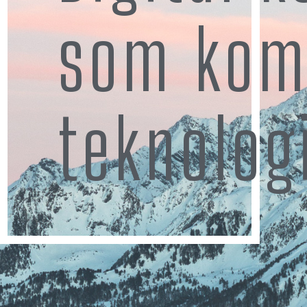
som kom
teknolog